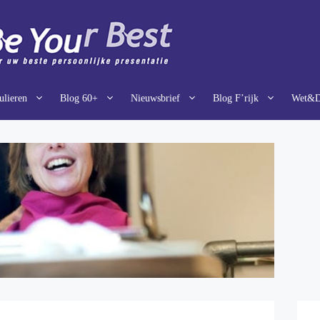
ulieren
Blog 60+
Nieuwsbrief
Blog F’rijk
Wet&Dr