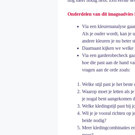
nog meer nodig hebt. Een eerste ses
Onderdelen van dit imagoadvies 
Via een kleurenanalyse gaan 
Als je ouder wordt, kan je u
andere kleuren je nu beter s
Daarnaast kijken we welke k
Via een garderobecheck gaan
hoe die past aan de hand va
vragen aan de orde zoals:
Welke stijl past je het best
Waarop moet je letten als j
je nogal bent aangekomen d
Welke kledingstijl past bij j
Wil je je vooral richten op 
beide nodig?
Meer kledingcombinaties en 
meer?