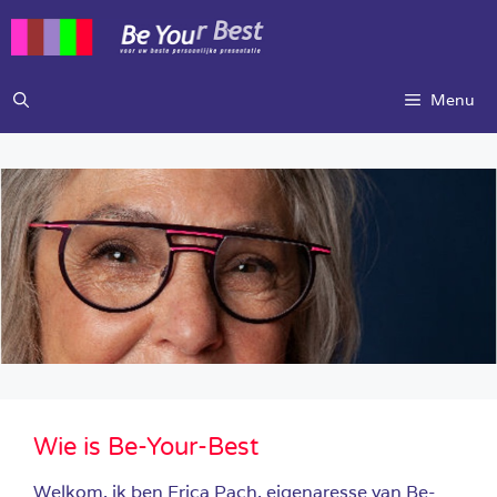
Ga
naar
de
inhoud
Menu
Wie is Be-Your-Best
Welkom, ik ben Erica Pach, eigenaresse van Be-