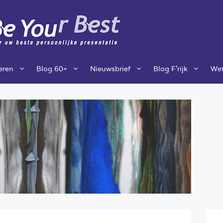
ieren
Blog 60+
Nieuwsbrief
Blog F’rijk
Wet