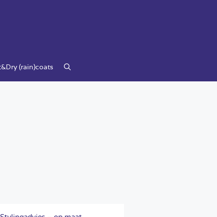
&Dry (rain)coats
Stylingadvies – op maat