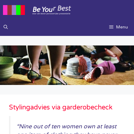
Ga
naar
de
inhoud
Menu
Stylingadvies via garderobecheck
“Nine out of ten women own at least