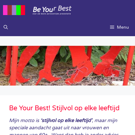
Ga
naar
de
inhoud
Menu
Be Your Best! Stijlvol op elke leeftijd
Mijn motto is
‘stijlvol op elke leeftijd’
, maar mijn
speciale aandacht gaat uit naar vrouwen en
mannen van 60+. Want dan heb je ander advies