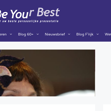
ieren
Blog 60+
Nieuwsbrief
Blog F’rijk
Wet