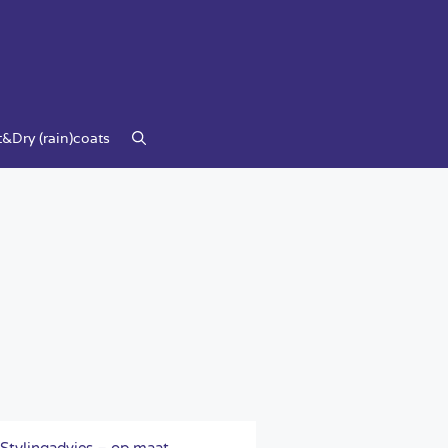
&Dry (rain)coats
Stylingadvies – op maat