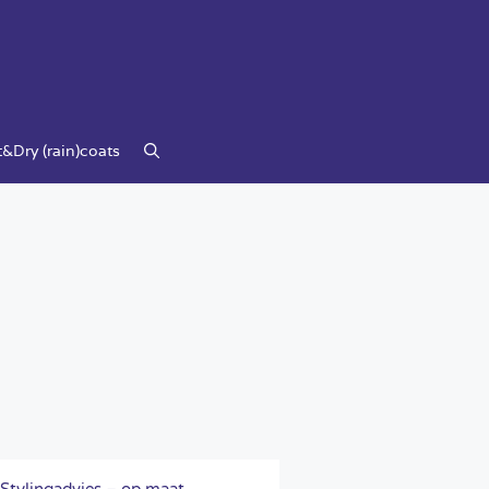
&Dry (rain)coats
Stylingadvies – op maat