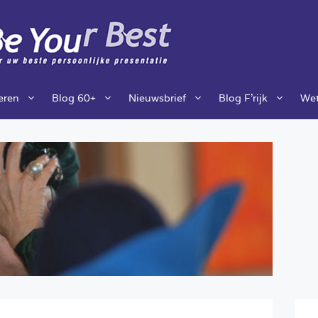
ieren
Blog 60+
Nieuwsbrief
Blog F’rijk
Wet