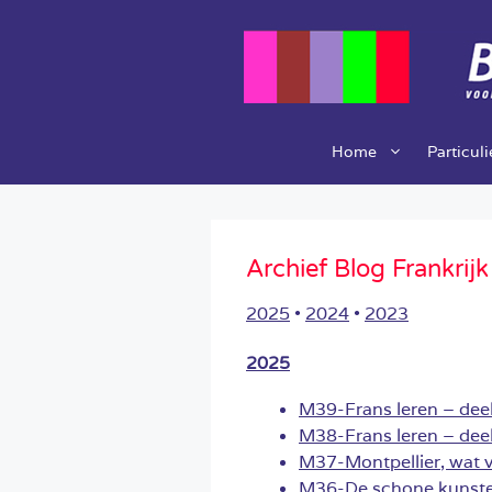
Ga
naar
de
inhoud
Home
Particul
Archief Blog Frankrijk
2025
•
2024
•
2023
2025
M39-Frans leren – deel
M38-Frans leren – deel
M37-Montpellier, wat v
M36-De schone kunst