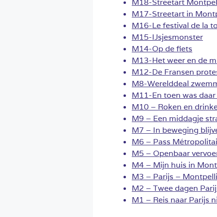
M18-Streetart Montpell
M17-Streetart in Montpe
M16-Le festival de la 
M15-IJsjesmonster
M14-Op de fiets
M13-Het weer en de 
M12-De Fransen prote
M8-Werelddeal zwem
M11-En toen was daar
M10 – Roken en drink
M9 – Een middagje str
M7 – In beweging blijv
M6 – Pass Métropolita
M5 – Openbaar vervoe
M4 – Mijn huis in Mont
M3 – Parijs – Montpell
M2 – Twee dagen Parij
M1 – Reis naar Parijs n