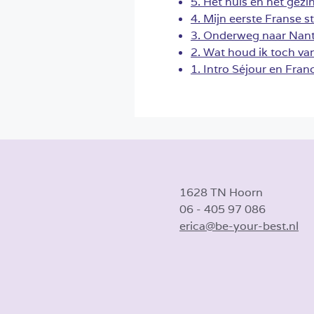
5. Het huis en het gezi
4. Mijn eerste Franse s
3. Onderweg naar Nan
2. Wat houd ik toch va
1. Intro Séjour en Fran
1628 TN Hoorn
06 - 405 97 086
erica@be-your-best.nl