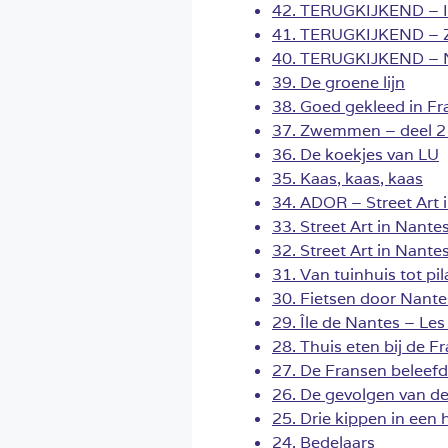
42. TERUGKIJKEND – Is
41. TERUGKIJKEND – Ze
40. TERUGKIJKEND – N
39. De groene lijn
38. Goed gekleed in Fr
37. Zwemmen – deel 2 
36. De koekjes van LU
35. Kaas, kaas, kaas
34. ADOR – Street Art 
33. Street Art in Nante
32. Street Art in Nante
31. Van tuinhuis tot pi
30. Fietsen door Nante
29. Île de Nantes – Les
28. Thuis eten bij de F
27. De Fransen beleefd
26. De gevolgen van de
25. Drie kippen in een 
24. Bedelaars