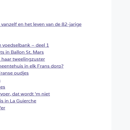
 vanzelf en het leven van de 82-jarige
 de voedselbank – deel 1
s in Ballon St. Mars
 haar tweelingzuster
entehuis in elk Frans dorp?
Franse oudjes
h
ies
voer, dat wordt ‘m niet
uis in La Guierche
fer