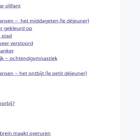
r olifant
Fransen – het middageten (le déjeuner)
er gekleurd op
 stad
weer verstoord
kanker
ijk – ochtendgymnastiek
ansen – het ontbijt (le petit déjeuner)
oorbij?
 brein maakt overuren