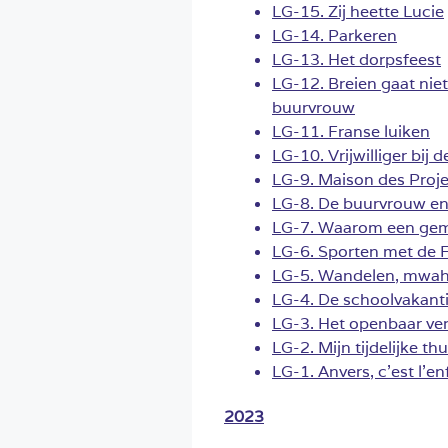
LG-15. Zij heette Lucie
LG-14. Parkeren
LG-13. Het dorpsfeest
LG-12. Breien gaat niet
buurvrouw
LG-11. Franse luiken
LG-10. Vrijwilliger bij
LG-9. Maison des Projet
LG-8. De buurvrouw en
LG-7. Waarom een geme
LG-6. Sporten met de 
LG-5. Wandelen, mwa
LG-4. De schoolvakant
LG-3. Het openbaar ver
LG-2. Mijn tijdelijke th
LG-1. Anvers, c’est l’en
2023