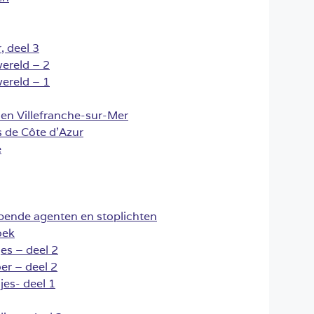
 deel 3
ereld – 2
ereld – 1
n Villefranche-sur-Mer
 de Côte d’Azur
e
pende agenten en stoplichten
oek
es – deel 2
r – deel 2
jes- deel 1