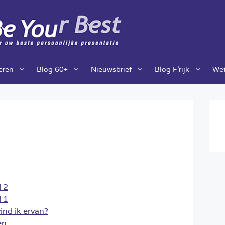
ieren
Blog 60+
Nieuwsbrief
Blog F’rijk
Wet
 2
 1
ind ik ervan?
en