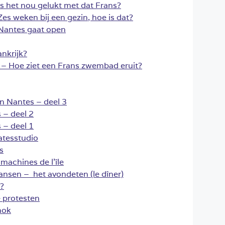
 het nou gelukt met dat Frans?
s weken bij een gezin, hoe is dat?
antes gaat open
ankrijk?
– Hoe ziet een Frans zwembad eruit?
in Nantes – deel 3
s – deel 2
s – deel 1
latesstudio
s
 machines de l’île
ransen – het avondeten (le dîner)
?
 protesten
hok