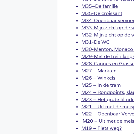
M35–De familie
M35-De croissant
M34-Openbaar vervoer,
M33-Mijn zicht op de w
M32-Mijn zicht op de w
M31-De WC
M30-Menton, Monaco e
M29-Met de trein langs
M28-Cannes en Grass
M27 – Markten
M26 – Winkels
M25 – In de tram
M24 – Rondpoints, sla
M23 – Het grote filmd
M21 – Uit met de meisj
M22 – Openbaar Vervoe
‘M20 – Uit met de meis
M19 – Fiets weg?