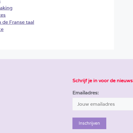
n
taking
tes
n de Franse taal
ce
Schrijf je in voor de nieuws
Emailadres: