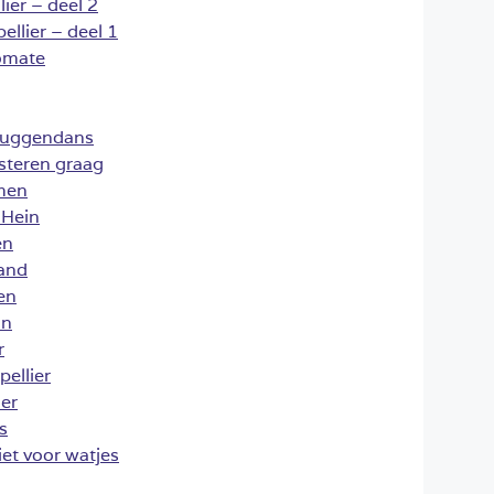
ier – deel 2
llier – deel 1
tomate
muggendans
steren graag
men
 Hein
en
and
en
in
r
pellier
ier
s
iet voor watjes