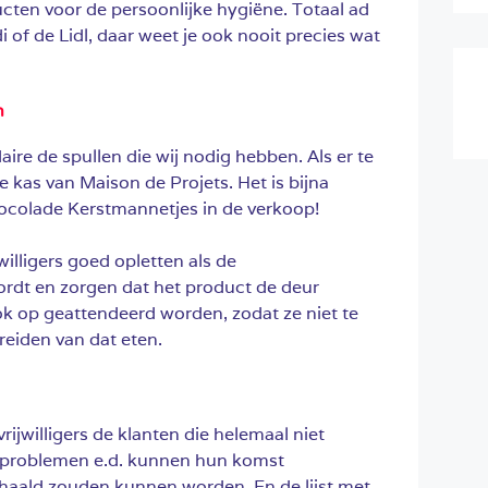
ten voor de persoonlijke hygiëne. Totaal ad
i of de Lidl, daar weet je ook nooit precies wat
n
aire de spullen die wij nodig hebben. Als er te
de kas van Maison de Projets. Het is bijna
ocolade Kerstmannetjes in de verkoop!
willigers goed opletten als de
dt en zorgen dat het product de deur
ok op geattendeerd worden, zodat ze niet te
eiden van dat eten.
jwilligers de klanten die helemaal niet
problemen e.d. kunnen hun komst
haald zouden kunnen worden. En de lijst met