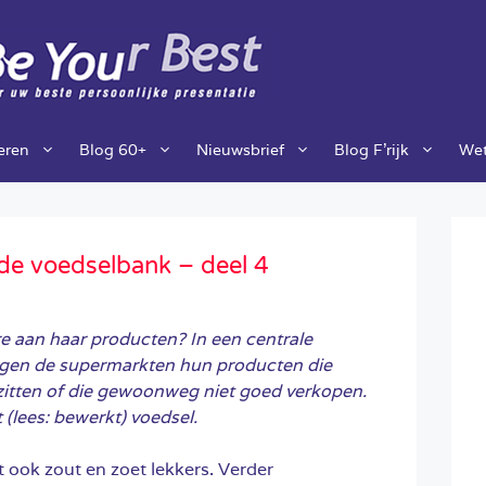
ieren
Blog 60+
Nieuwsbrief
Blog F’rijk
Wet
j de voedselbank – deel 4
re aan haar producten? In een centrale
ngen de supermarkten hun producten die
itten of die gewoonweg niet goed verkopen.
 (lees: bewerkt) voedsel.
igt ook zout en zoet lekkers. Verder