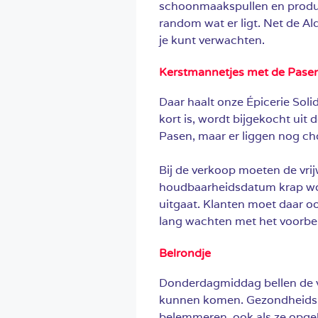
schoonmaakspullen en produc
random wat er ligt. Net de Ald
je kunt verwachten.
Kerstmannetjes met de Pase
Daar haalt onze Épicerie Solid
kort is, wordt bijgekocht uit 
Pasen, maar er liggen nog ch
Bij de verkoop moeten de vrij
houdbaarheidsdatum krap wor
uitgaat. Klanten moet daar o
lang wachten met het voorber
Belrondje
Donderdagmiddag bellen de vri
kunnen komen. Gezondheids
belemmeren, ook als ze opge