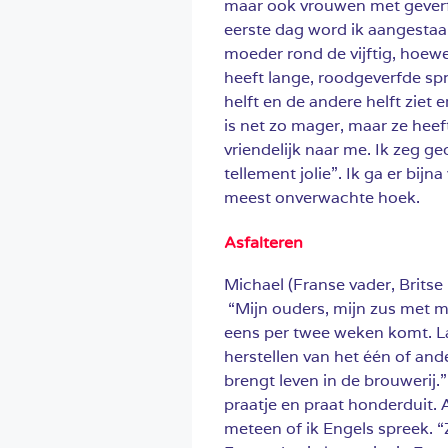
maar ook vrouwen met geverf
eerste dag word ik aangestaa
moeder rond de vijftig, hoewe
heeft lange, roodgeverfde spr
helft en de andere helft ziet 
is net zo mager, maar ze heef
vriendelijk naar me. Ik zeg g
tellement jolie”. Ik ga er bi
meest onverwachte hoek.
Asfalteren
Michael (Franse vader, Brits
“Mijn ouders, mijn zus met ma
eens per twee weken komt. La
herstellen van het één of ander
brengt leven in de brouwerij.”
praatje en praat honderduit. A
meteen of ik Engels spreek. 