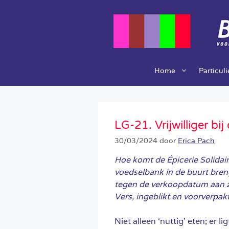
Ga
naar
de
inhoud
Home
Particul
LG-21. Vrijwilliger bi
30/03/2024
door
Erica Pach
Hoe komt de Épicerie Solidai
voedselbank in de buurt bre
tegen de verkoopdatum aan z
Vers, ingeblikt en voorverpakt
Niet alleen ‘nuttig’ eten; er l