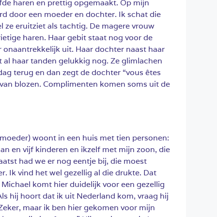
de haren en prettig opgemaakt. Op mijn
rd door een moeder en dochter. Ik schat die
l ze eruitziet als tachtig. De magere vrouw
ietige haren. Haar gebit staat nog voor de
er onaantrekkelijk uit. Haar dochter naast haar
t al haar tanden gelukkig nog. Ze glimlachen
edag terug en dan zegt de dochter “vous êtes
jna van blozen. Complimenten komen soms uit de
e moeder) woont in een huis met tien personen:
n en vijf kinderen en ikzelf met mijn zoon, die
atst had we er nog eentje bij, die moest
. Ik vind het wel gezellig al die drukte. Dat
 Michael komt hier duidelijk voor een gezellig
ls hij hoort dat ik uit Nederland kom, vraag hij
“Zeker, maar ik ben hier gekomen voor mijn