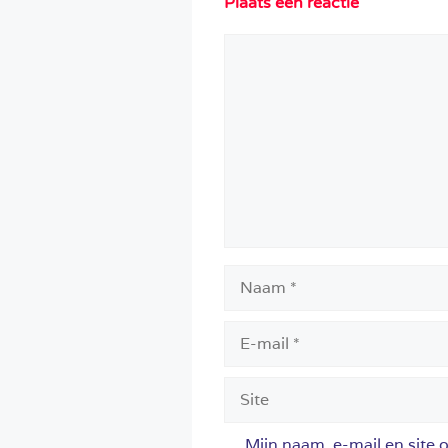
Plaats een reactie
Reactie
Naam
E-
mail
Site
Mijn naam, e-mail en site 