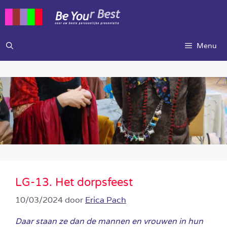
Ga
naar
de
inhoud
Menu
LG-13. Het dorpsfeest
10/03/2024
door
Erica Pach
Daar staan ze dan de mannen en vrouwen in hun