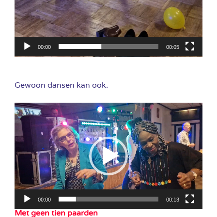
00:00
00:05
Gewoon dansen kan ook.
Videospeler
00:00
00:13
Met geen tien paarden