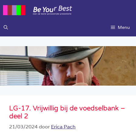
Ga
naar
de
inhoud
Menu
LG-17. Vrijwillig bij de voedselbank –
deel 2
21/03/2024
door
Erica Pach