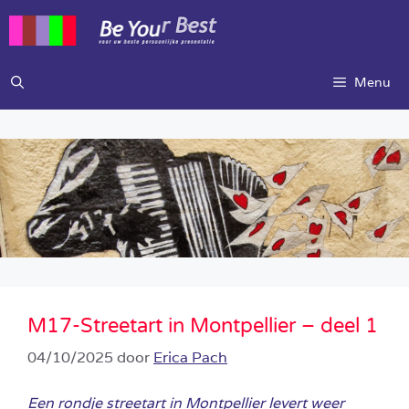
Ga
naar
de
inhoud
Menu
M17-Streetart in Montpellier – deel 1
04/10/2025
door
Erica Pach
Een rondje streetart in Montpellier levert weer