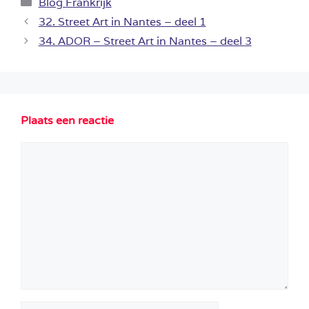
Categorieën
Blog Frankrijk
32. Street Art in Nantes – deel 1
34. ADOR – Street Art in Nantes – deel 3
Plaats een reactie
Reactie
Naam