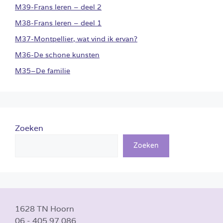
M39-Frans leren – deel 2
M38-Frans leren – deel 1
M37-Montpellier, wat vind ik ervan?
M36-De schone kunsten
M35–De familie
Zoeken
Zoeken
1628 TN Hoorn
06 - 405 97 086