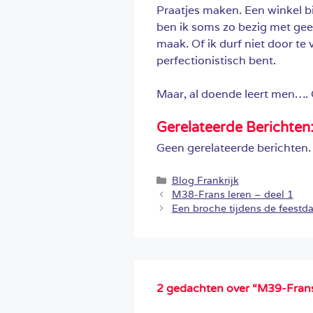
Praatjes maken. Een winkel bi
ben ik soms zo bezig met geen
maak. Of ik durf niet door te v
perfectionistisch bent.
Maar, al doende leert men…. 
Gerelateerde Berichten
Geen gerelateerde berichten.
Categorieën
Blog Frankrijk
M38-Frans leren – deel 1
Een broche tijdens de feestd
2 gedachten over “M39-Frans 