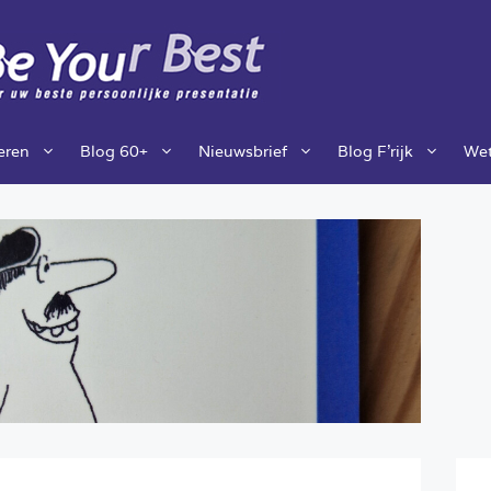
ieren
Blog 60+
Nieuwsbrief
Blog F’rijk
Wet