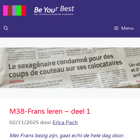
Ga
naar
de
inhoud
Menu
M38-Frans leren – deel 1
02/11/2025
door
Erica Pach
Met Frans bezig zijn, gaat echt de hele dag door.