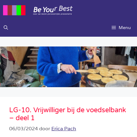
Ga
naar
de
inhoud
Menu
LG-10. Vrijwilliger bij de voedselbank
– deel 1
06/03/2024
door
Erica Pach