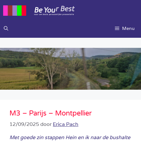
Ga
naar
de
inhoud
Menu
M3 – Parijs – Montpellier
12/09/2025
door
Erica Pach
Met goede zin stappen Hein en ik naar de bushalte