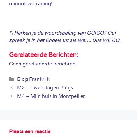
minuut vertraging!
*) Herken je de woordspeling van OUIGO? Oui
spreek je in het Engels uit als We…. Dus WE GO.
Gerelateerde Berichten:
Geen gerelateerde berichten.
Categorieën
Blog Frankrijk
M2 – Twee dagen Parijs
M4 – Mijn huis in Montpellier
Plaats een reactie