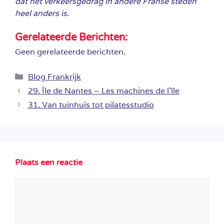
dat het verkeersgedrag in andere Franse steden
heel anders is.
Gerelateerde Berichten:
Geen gerelateerde berichten.
Categorieën
Blog Frankrijk
29. Île de Nantes – Les machines de l’île
31. Van tuinhuis tot pilatesstudio
Plaats een reactie
Reactie