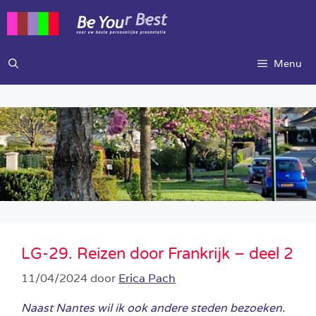
Ga
naar
de
inhoud
Menu
LG-29. Reizen door Frankrijk – deel 2
11/04/2024
door
Erica Pach
Naast Nantes wil ik ook andere steden bezoeken.