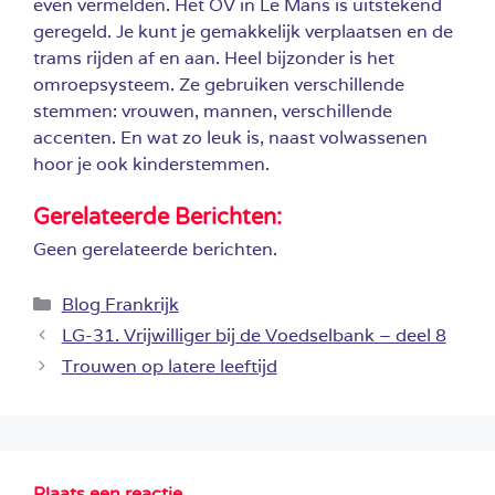
even vermelden. Het OV in Le Mans is uitstekend
geregeld. Je kunt je gemakkelijk verplaatsen en de
trams rijden af en aan. Heel bijzonder is het
omroepsysteem. Ze gebruiken verschillende
stemmen: vrouwen, mannen, verschillende
accenten. En wat zo leuk is, naast volwassenen
hoor je ook kinderstemmen.
Gerelateerde Berichten:
Geen gerelateerde berichten.
Categorieën
Blog Frankrijk
LG-31. Vrijwilliger bij de Voedselbank – deel 8
Trouwen op latere leeftijd
Plaats een reactie