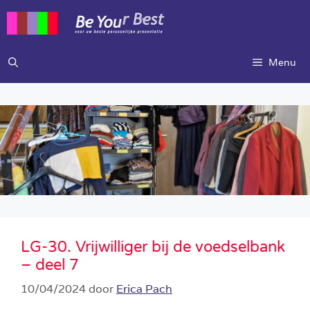
Ga
naar
de
inhoud
Menu
LG-30. Vrijwilliger bij de voedselbank
– deel 7
10/04/2024
door
Erica Pach