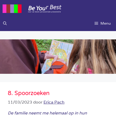
Ga
naar
de
inhoud
Menu
8. Spoorzoeken
11/03/2023
door
Erica Pach
De familie neemt me helemaal op in hun