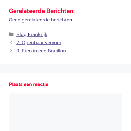
Gerelateerde Berichten:
Geen gerelateerde berichten.
Categorieën
Blog Frankrijk
7. Openbaar vervoer
9. Eten in een Bouillon
Plaats een reactie
Reactie