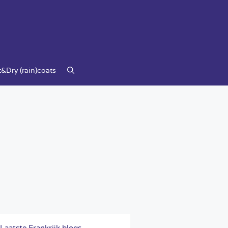
&Dry (rain)coats
Laatste Frankrijk blogs