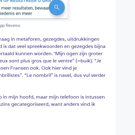
app Reverso
graag in metaforen, gezegdes, uitdrukkingen
 is dat veel spreekwoorden en gezegdes bijna
vertaald kunnen worden. ‘Mijn ogen zijn groter
ux sont plus gros que le ventre” (=buik). “Je
doen Fransen ook. Ook hier vind je
rilistes”. “Le nombril” is navel, dus vul verder
op in mijn hoofd, maar mijn telefoon is intussen
zins gecategoriseerd, want anders vind ik