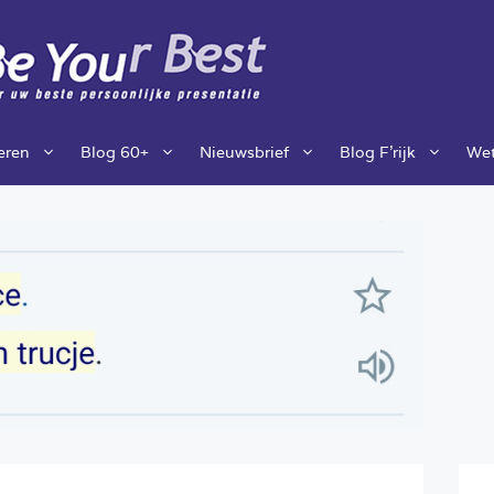
ieren
Blog 60+
Nieuwsbrief
Blog F’rijk
Wet