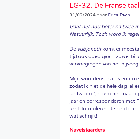
LG-32. De Franse taa
31/03/2024
door
Erica Pach
Gaat het nou beter na twee ma
Natuurlijk. Toch word ik regel
De
subjonctif
komt er meestal 
tijd ook goed gaan, zowel bij
vervoegingen van het bijvoeg
Mijn woordenschat is enorm 
zodat ik niet de hele dag allee
‘antwoord’, noem het maar op.
jaar en corresponderen met F
leert formuleren. Je hebt dan
wat schrijft!
Navelstaarders