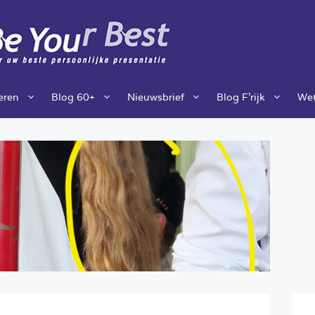
ieren
Blog 60+
Nieuwsbrief
Blog F’rijk
Wet