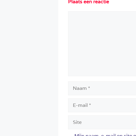
Plaats een reactie
Reactie
Naam
E-
mail
Site
Mijn naam, e-mail en site 