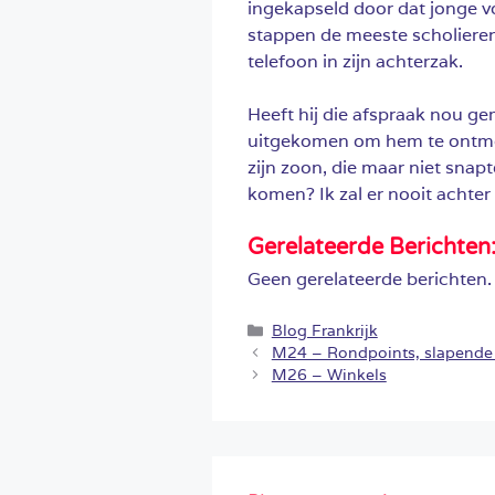
ingekapseld door dat jonge vo
stappen de meeste scholieren 
telefoon in zijn achterzak.
Heeft hij die afspraak nou ge
uitgekomen om hem te ontmoe
zijn zoon, die maar niet snap
komen? Ik zal er nooit acht
Gerelateerde Berichten
Geen gerelateerde berichten.
Categorieën
Blog Frankrijk
M24 – Rondpoints, slapende 
M26 – Winkels