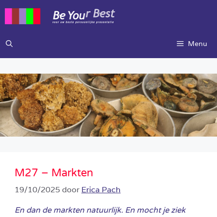
Ga
naar
de
inhoud
Menu
M27 – Markten
19/10/2025
door
Erica Pach
En dan de markten natuurlijk. En mocht je ziek