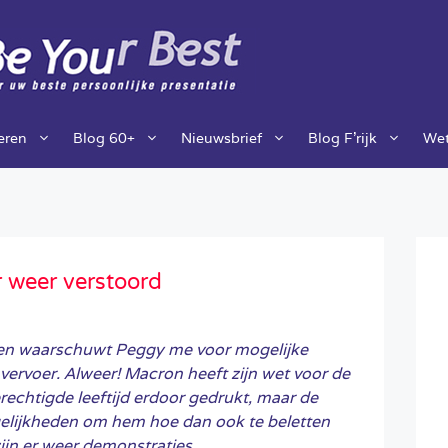
ieren
Blog 60+
Nieuwsbrief
Blog F’rijk
Wet
 weer verstoord
ten waarschuwt Peggy me voor mogelijke
vervoer. Alweer! Macron heeft zijn wet voor de
echtigde leeftijd erdoor gedrukt, maar de
elijkheden om hem hoe dan ook te beletten
zijn er weer demonstraties.