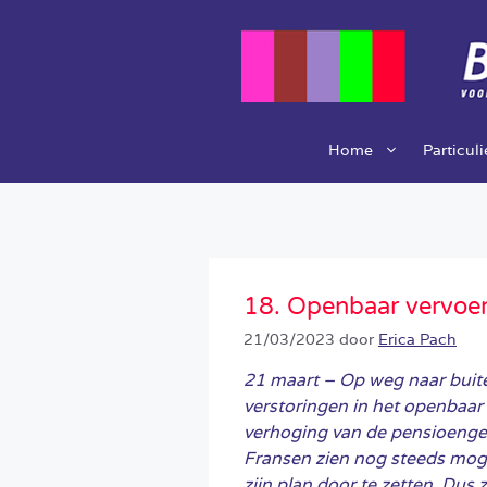
Ga
naar
de
inhoud
Home
Particul
18. Openbaar vervoer
21/03/2023
door
Erica Pach
21 maart – Op weg naar bui
verstoringen in het openbaar 
verhoging van de pensioenger
Fransen zien nog steeds mog
zijn plan door te zetten. Dus 