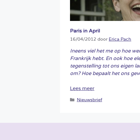
Paris in April
16/04/2012
door
Erica Pach
Ineens viel het me op hoe wei
Frankrijk hebt. En ook hoe e
tegenstelling tot ons eigen l
om? Hoe bepaalt het ons gevo
Lees meer
Categorieën
Nieuwsbrief