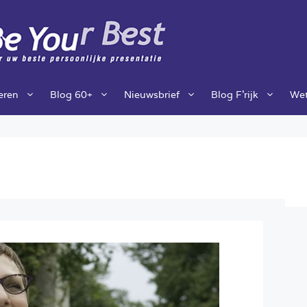
ieren
Blog 60+
Nieuwsbrief
Blog F’rijk
Wet