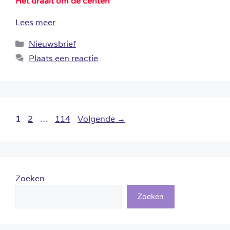
Het draait om de centen
Lees meer
Categorieën
Nieuwsbrief
Plaats een reactie
Pagina
Pagina
Pagina
1
2
…
114
Volgende
→
Zoeken
Zoeken