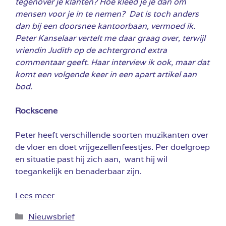
tegenover je klanten? Hoe kleed je je dan om
mensen voor je in te nemen? Dat is toch anders
dan bij een doorsnee kantoorbaan, vermoed ik.
Peter Kanselaar vertelt me daar graag over, terwijl
vriendin Judith op de achtergrond extra
commentaar geeft. Haar interview ik ook, maar dat
komt een volgende keer in een apart artikel aan
bod.
Rockscene
Peter heeft verschillende soorten muzikanten over
de vloer en doet vrijgezellenfeestjes. Per doelgroep
en situatie past hij zich aan, want hij wil
toegankelijk en benaderbaar zijn.
Lees meer
Categorieën
Nieuwsbrief