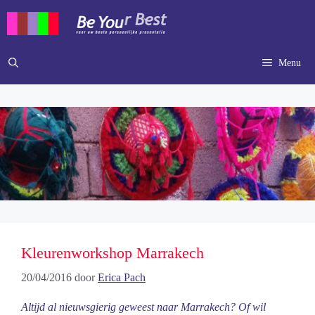
Ga
naar
de
inhoud
Menu
Kleurenworkshop Marrakech
20/04/2016
door
Erica Pach
Altijd al nieuwsgierig geweest naar Marrakech? Of wil