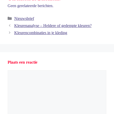
Geen gerelateerde berichten.
Categorieën
Nieuwsbrief
Kleurenanalyse – Heldere of gedempte kleuren?
Kleurencombinaties in je kleding
Plaats een reactie
Reactie