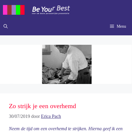
Ga
naar
de
inhoud
Menu
Zo strijk je een overhemd
30/07/2019
door
Erica Pach
Neem de tijd om een overhemd te strijken. Hierna geef ik een