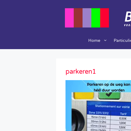
Ga
naar
de
inhoud
Home
Particul
parkeren1