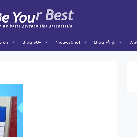
ieren
Blog 60+
Nieuwsbrief
Blog F’rijk
Wet