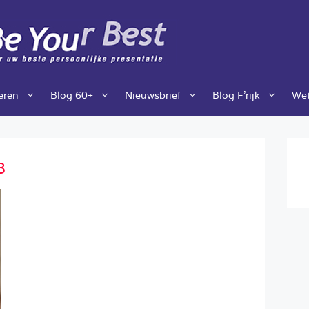
ieren
Blog 60+
Nieuwsbrief
Blog F’rijk
Wet
8