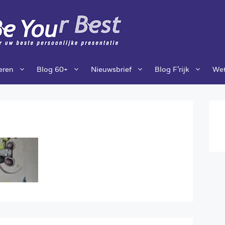
ieren
Blog 60+
Nieuwsbrief
Blog F’rijk
Wet