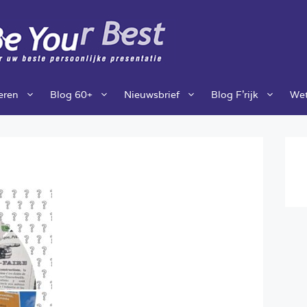
ieren
Blog 60+
Nieuwsbrief
Blog F’rijk
Wet