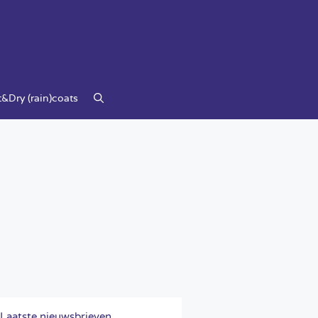
&Dry (rain)coats
Laatste nieuwsbrieven