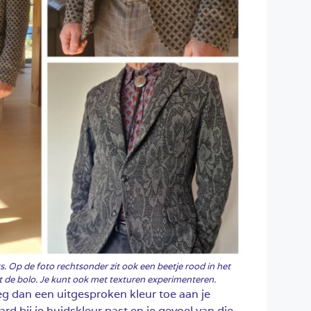
ts. Op de foto rechtsonder zit ook een beetje rood in het
t de bolo. Je kunt ook met texturen experimenteren.
voeg dan een uitgesproken kleur toe aan je
ard bij je huidskleur past en je gevoel van die