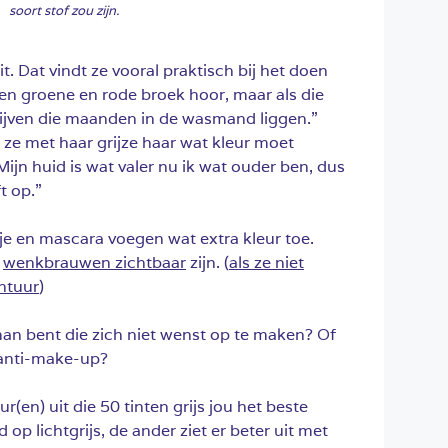
soort stof zou zijn.
it. Dat vindt ze vooral praktisch bij het doen
en groene en rode broek hoor, maar als die
jven die maanden in de wasmand liggen.”
 ze met haar grijze haar wat kleur moet
ijn huid is wat valer nu ik wat ouder ben, dus
t op.”
je en mascara voegen wat extra kleur toe.
e
wenkbrauwen zichtbaar
zijn. (
als ze niet
ntuur
)
man bent die zich niet wenst op te maken? Of
 anti-make-up?
ur(en) uit die 50 tinten grijs jou het beste
op lichtgrijs, de ander ziet er beter uit met