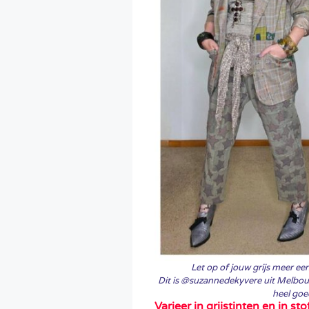
Let op of jouw grijs meer een 
Dit is @suzannedekyvere uit Melbourne
heel goe
Varieer in grijstinten en in sto