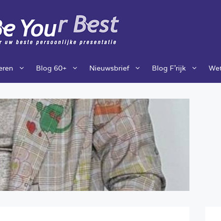
ieren
Blog 60+
Nieuwsbrief
Blog F’rijk
Wet