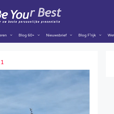
ieren
Blog 60+
Nieuwsbrief
Blog F’rijk
Wet
_1