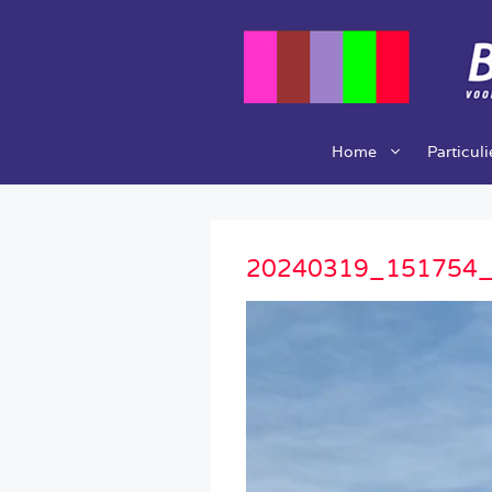
Ga
naar
de
inhoud
Home
Particul
20240319_151754
Videospeler