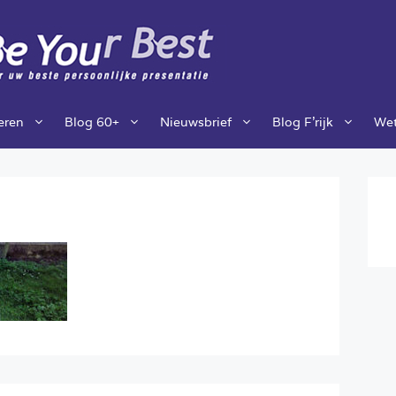
ieren
Blog 60+
Nieuwsbrief
Blog F’rijk
Wet