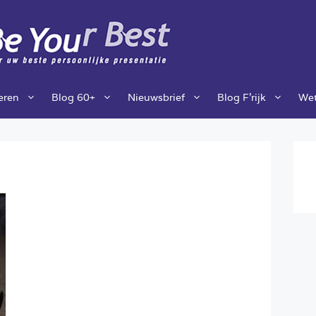
ieren
Blog 60+
Nieuwsbrief
Blog F’rijk
Wet