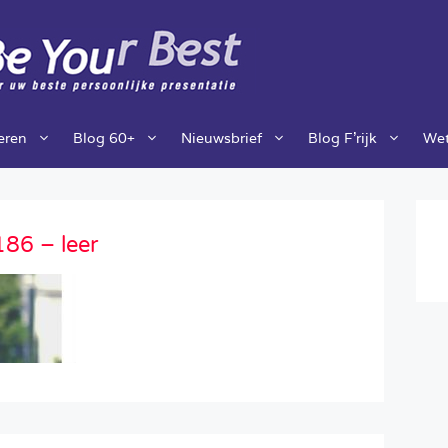
ieren
Blog 60+
Nieuwsbrief
Blog F’rijk
Wet
86 – leer