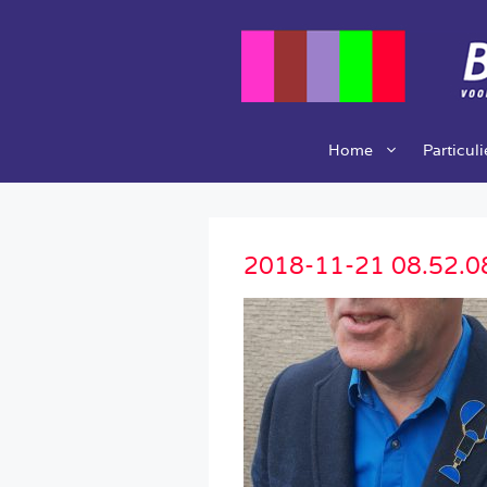
Ga
naar
de
inhoud
Home
Particul
2018-11-21 08.52.0