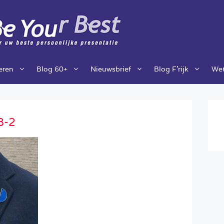
ieren
Blog 60+
Nieuwsbrief
Blog F’rijk
Wet
8-2