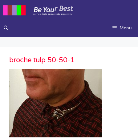
Ga
naar
de
inhoud
Menu
broche tulp 50-50-1