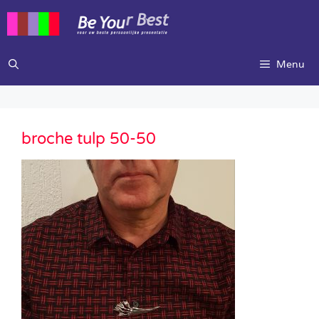
Ga
naar
de
inhoud
Menu
broche tulp 50-50