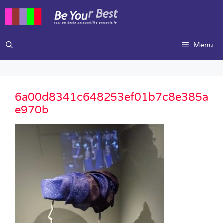
Ga
naar
de
inhoud
Menu
6a00d8341c648253ef01b7c8e385a
e970b