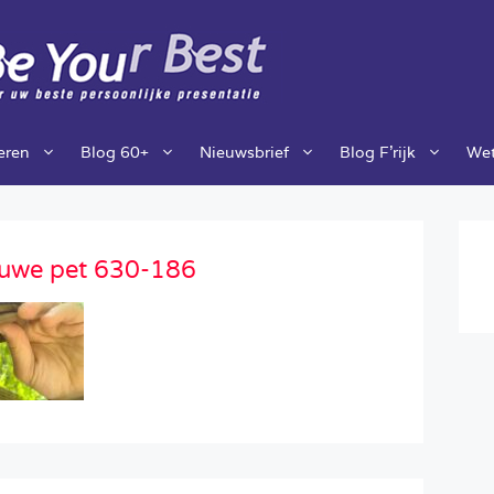
ieren
Blog 60+
Nieuwsbrief
Blog F’rijk
Wet
lauwe pet 630-186