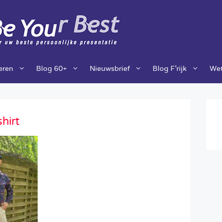
ieren
Blog 60+
Nieuwsbrief
Blog F’rijk
Wet
hirt