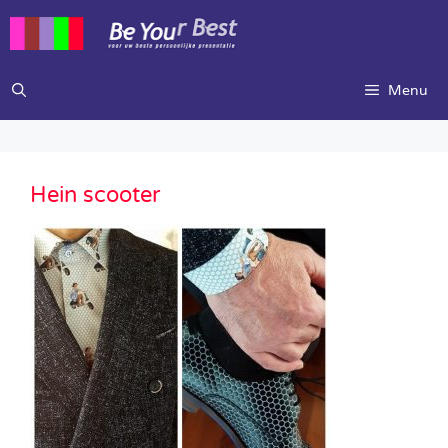
Ga
naar
de
inhoud
Menu
Hein scooter