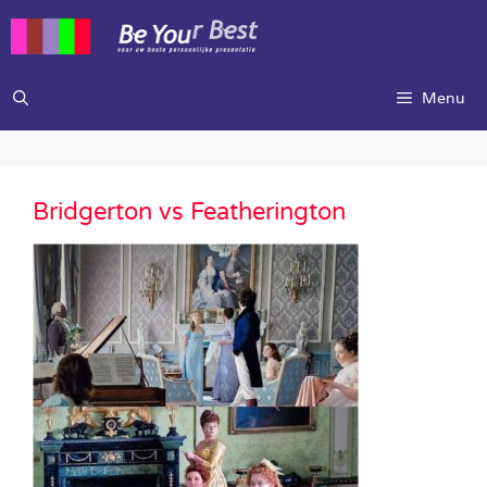
Ga
naar
de
inhoud
Menu
Bridgerton vs Featherington