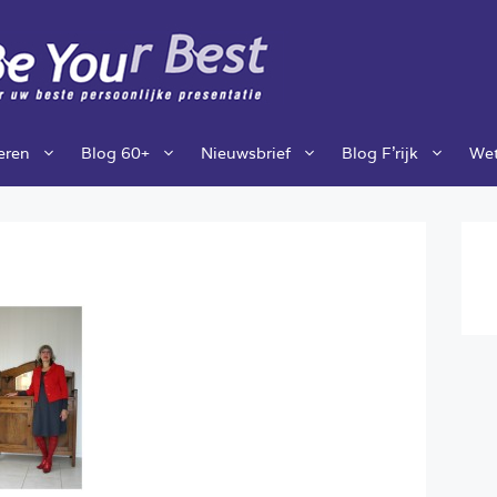
ieren
Blog 60+
Nieuwsbrief
Blog F’rijk
Wet