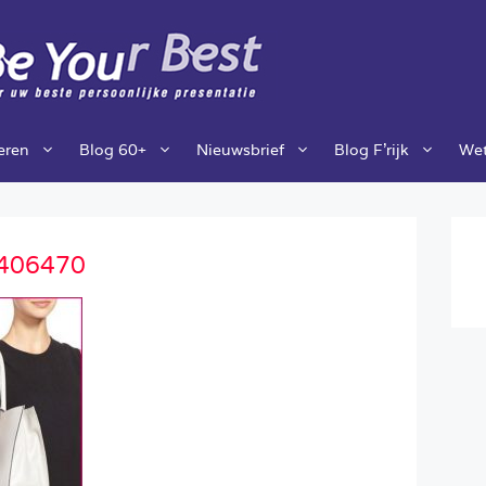
ieren
Blog 60+
Nieuwsbrief
Blog F’rijk
Wet
406470