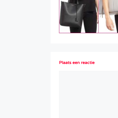
Plaats een reactie
Reactie