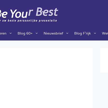
ieren
Blog 60+
Nieuwsbrief
Blog F’rijk
Wet