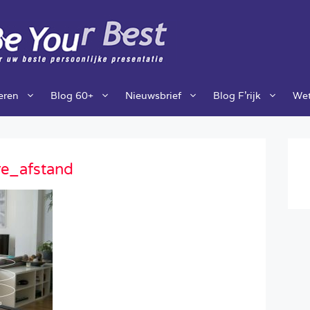
ieren
Blog 60+
Nieuwsbrief
Blog F’rijk
Wet
e_afstand